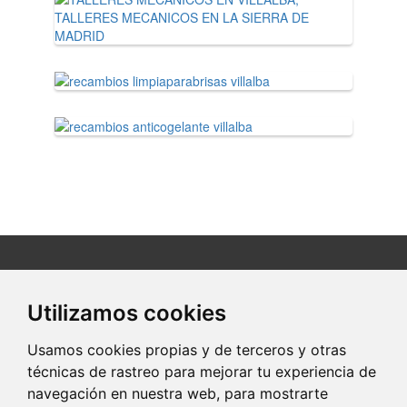
C/ Onix, 6
28400 Collado Villalba (Madrid)
Utilizamos cookies
91 85...
Clic para ver
Usamos cookies propias y de terceros y otras
técnicas de rastreo para mejorar tu experiencia de
navegación en nuestra web, para mostrarte